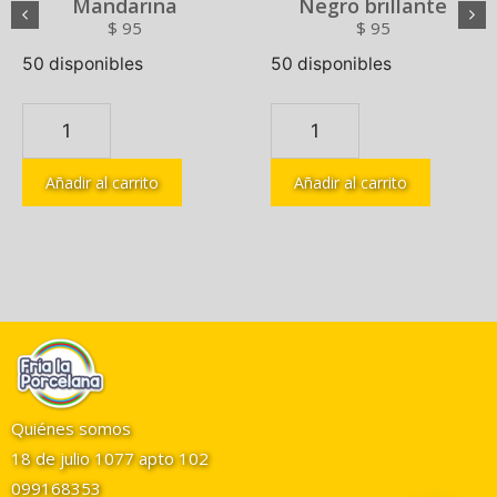
Mandarina
Negro brillante
$
95
$
95
50 disponibles
50 disponibles
Añadir al carrito
Añadir al carrito
Quiénes somos
18 de julio 1077 apto 102
099168353