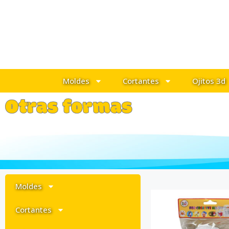
Moldes
Cortantes
Ojitos 3d
Otras formas
Moldes
Cortantes