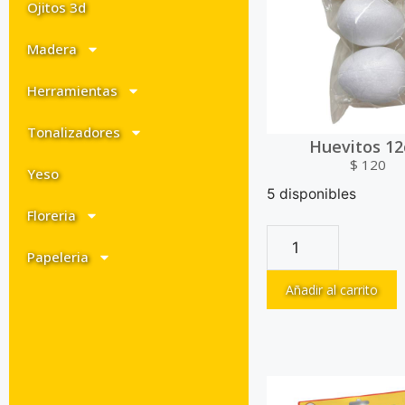
Ojitos 3d
Madera
Herramientas
Tonalizadores
Huevitos 1
$
120
Yeso
5 disponibles
Floreria
Papeleria
Añadir al carrito