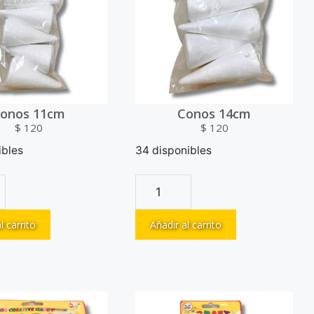
onos 11cm
Conos 14cm
$
120
$
120
ibles
34 disponibles
l carrito
Añadir al carrito