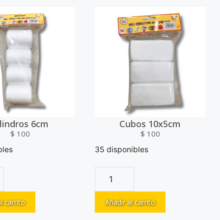
ilindros 6cm
Cubos 10x5cm
$
100
$
100
bles
35 disponibles
l carrito
Añadir al carrito