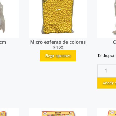
2cm
Micro esferas de colores
C
$
100
Elegir opciones
12 dispon
Añadir a