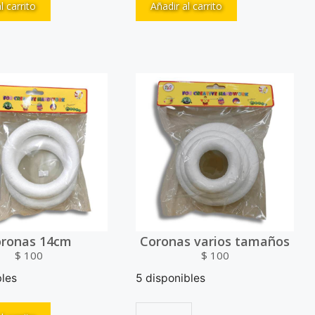
l carrito
Añadir al carrito
ronas 14cm
Coronas varios tamaños
$
100
$
100
bles
5 disponibles