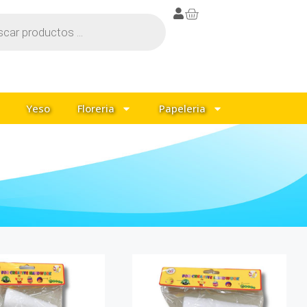
Yeso
Floreria
Papeleria