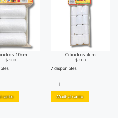
lindros 10cm
Cilindros 4cm
$
100
$
100
ibles
7 disponibles
l carrito
Añadir al carrito