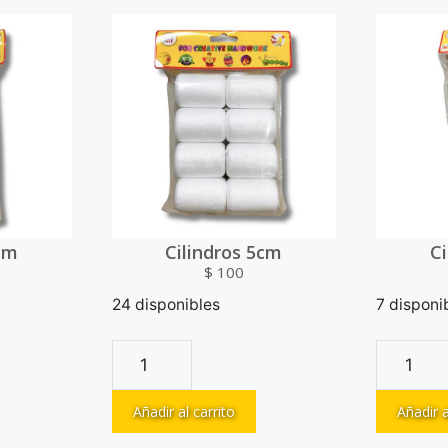
cm
Cilindros 5cm
C
$
100
24 disponibles
7 disponi
Añadir al carrito
Añadir a