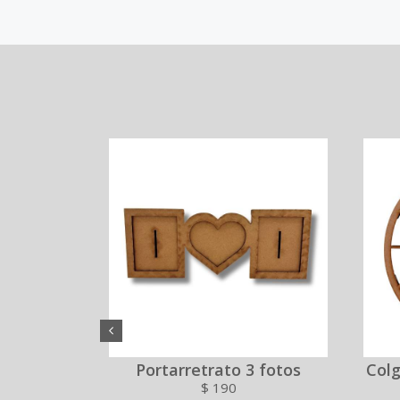
m
Portarretrato 3 fotos
Colg
$
190