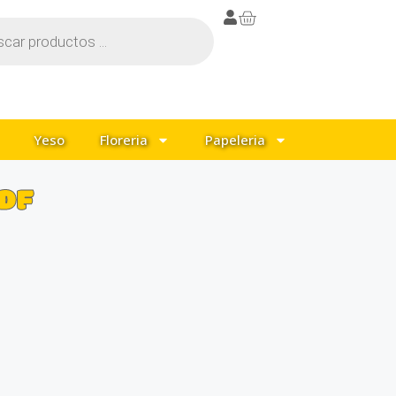
Yeso
Floreria
Papeleria
MDF