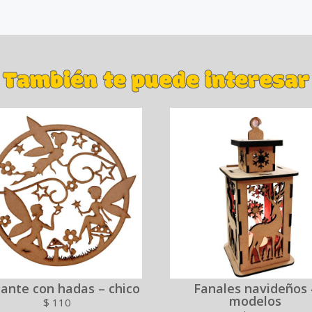
También te puede interesar
ante con hadas – chico
Fanales navideños 
modelos
$
110