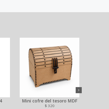
4
Mini cofre del tesoro MDF
Ca
$
320