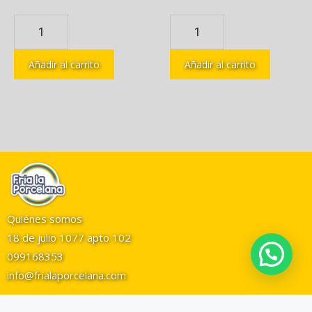
Añadir al carrito
Añadir al carrito
Quiénes somos
18 de julio 1077 apto 102
099168353
info@frialaporcelana.com