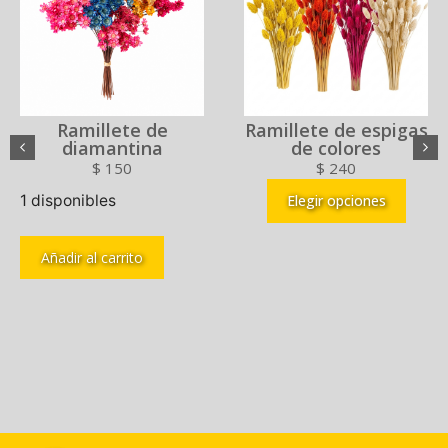
Ramillete de
Ramillete de espigas
diamantina
de colores
$
150
$
240
1 disponibles
Elegir opciones
Añadir al carrito