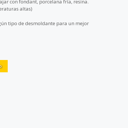
jar con fondant, porcelana fría, resina.
eraturas altas)
gún tipo de desmoldante para un mejor
o