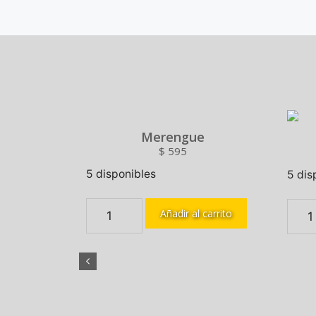
Merengue
$
595
5 disponibles
5 dis
Añadir al carrito
nde