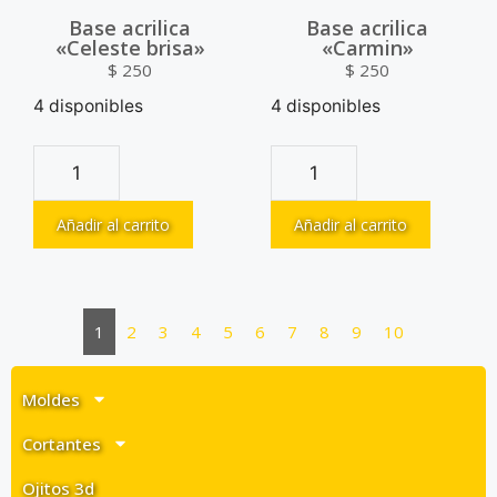
Base acrilica
Base acrilica
«Celeste brisa»
«Carmin»
$
250
$
250
4 disponibles
4 disponibles
Añadir al carrito
Añadir al carrito
1
2
3
4
5
6
7
8
9
10
Moldes
Cortantes
Ojitos 3d