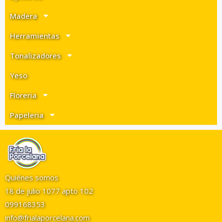
Madera
Herramientas
Tonalizadores
Yeso
Floreria
Papeleria
Quiénes somos
18 de julio 1077 apto 102
099168353
info@frialaporcelana.com