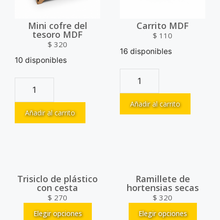
Mini cofre del
Carrito MDF
tesoro MDF
$
110
$
320
16 disponibles
10 disponibles
Añadir al carrito
Añadir al carrito
Trisiclo de plástico
Ramillete de
con cesta
hortensias secas
$
270
$
320
Elegir opciones
Elegir opciones