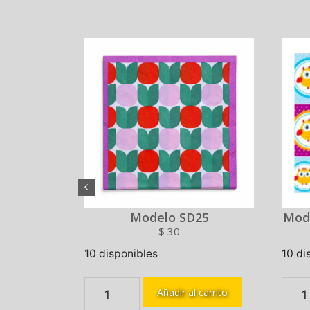
54
Modelo SD25
Mod
$
30
10 disponibles
10 di
 carrito
Añadir al carrito