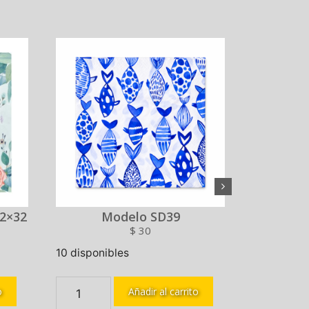
2×32
Modelo SD39
M
$
30
10 disponibles
10 disponi
o
Añadir al carrito