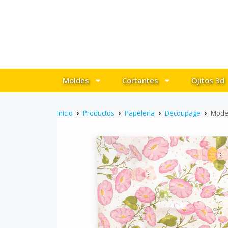
Moldes
Cortantes
Ojitos 3d
Inicio
Productos
Papeleria
Decoupage
Mode