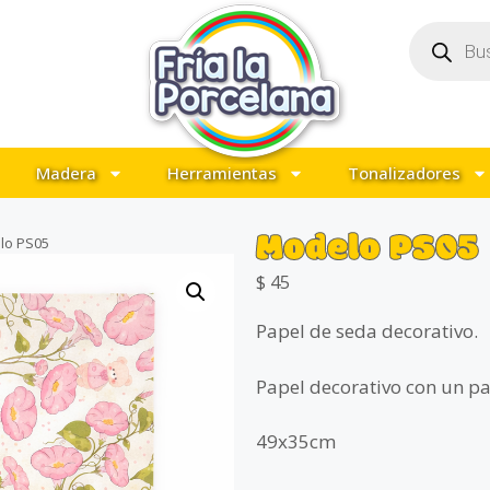
Madera
Herramientas
Tonalizadores
Modelo PS05
lo PS05
$
45
Papel de seda decorativo.
Papel decorativo con un pat
49x35cm