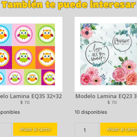
También te puede interesar
elo Lamina EQ35 32×32
Modelo Lamina EQ23 3
$
70
$
70
sponibles
10 disponibles
Añadir al carrito
Añadir al carrit