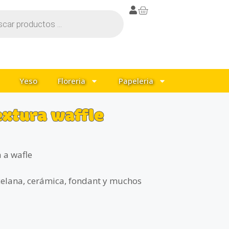
Yeso
Floreria
Papeleria
extura waffle
a a
wafle
celana, cerámica, fondant y muchos