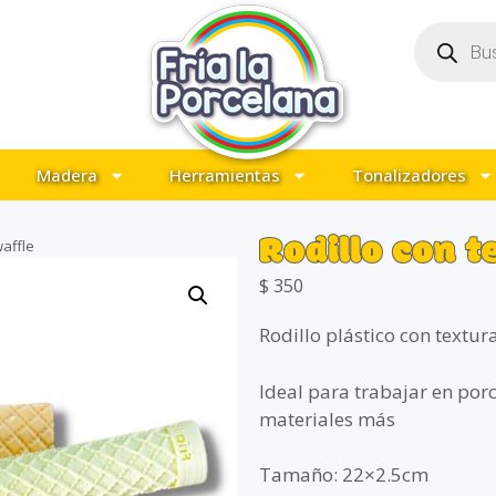
Madera
Herramientas
Tonalizadores
Rodillo con t
waffle
$
350
Rodillo plástico con textur
Ideal para trabajar en por
materiales más
Tamaño: 22×2.5cm