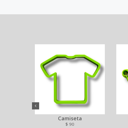
10cm
Camiseta
$
90