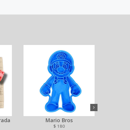
rada
Mario Bros
Rodillo 
$
180