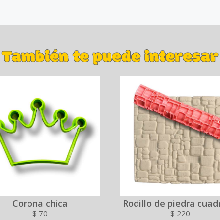
También te puede interesar
Corona chica
Rodillo de piedra cuad
$
70
$
220