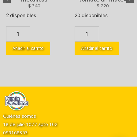
$
340
$
220
2 disponibles
20 disponibles
Añadir al carrito
Añadir al carrito
Quiénes somos
18 de julio 1077 apto 102
099168353