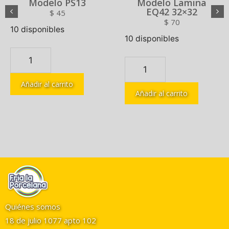
Modelo PS13
Modelo Lamina
EQ42 32×32
$
45
$
70
10 disponibles
10 disponibles
Añadir al carrito
Añadir al carrito
Quiénes somos
18 de julio 1077 apto 102