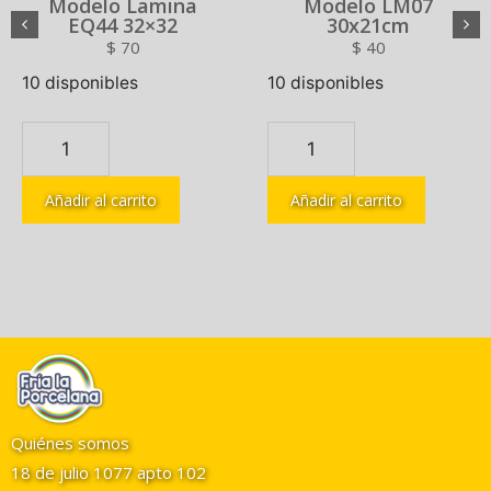
Modelo Lamina
Modelo LM07
EQ44 32×32
30x21cm
$
70
$
40
10 disponibles
10 disponibles
Añadir al carrito
Añadir al carrito
Quiénes somos
18 de julio 1077 apto 102