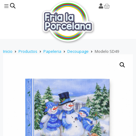
Inicio
Productos
Papeleria
Decoupage
Modelo SD49