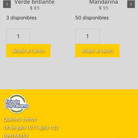
Verde brillante
Mandarina
$
85
$
95
3 disponibles
50 disponibles
Añadir al carrito
Añadir al carrito
Quiénes somos
18 de julio 1077 apto 102
099168353