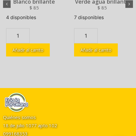
Blanco brillante
Verde agua brillante
$
85
$
85
4 disponibles
7 disponibles
Añadir al carrito
Añadir al carrito
Quiénes somos
18 de julio 1077 apto 102
099168353