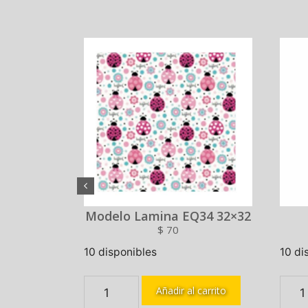
01
Modelo Lamina EQ34 32×32
$
70
10 disponibles
10 di
 carrito
Añadir al carrito