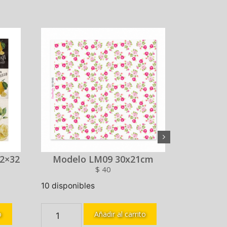
2×32
Modelo LM09 30x21cm
M
$
40
10 disponibles
10 disponi
o
Añadir al carrito