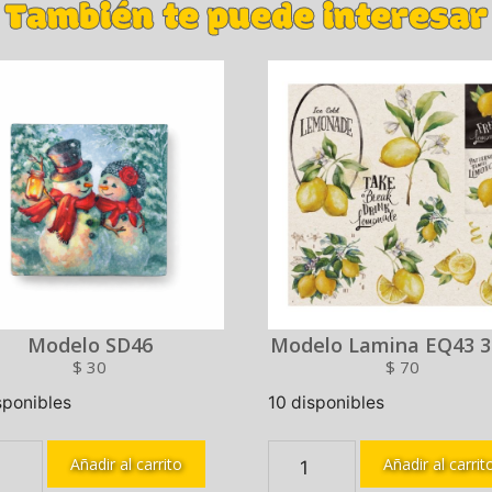
También te puede interesar
Modelo SD46
Modelo Lamina EQ43 3
$
30
$
70
sponibles
10 disponibles
Añadir al carrito
Añadir al carrit