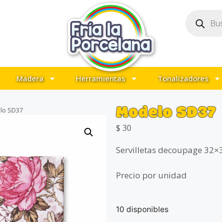
Madera
Herramientas
Tonalizadores
Modelo SD37
lo SD37
$
30
Servilletas decoupage 32×3
Precio por unidad
10 disponibles