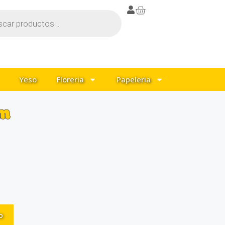
Yeso
Floreria
Papeleria
cm
o