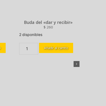
Buda del «dar y recibir»
$
260
2 disponibles
o
Añadir al carrito
Esferas
Sin existen