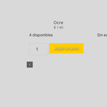
Ocre
$
140
4 disponibles
Sin e
Añadir al carrito
mario
 carrito