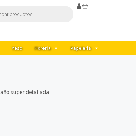
Yeso
Floreria
Papeleria
maño super detallada