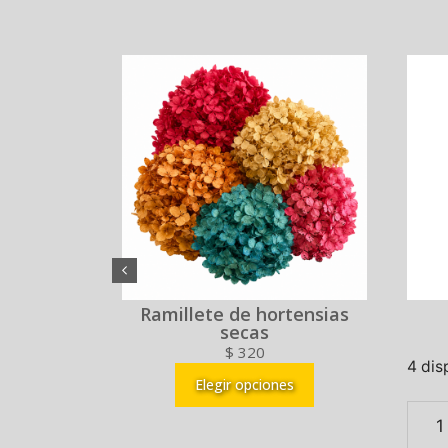
s 12cm
Ramillete de hortensias
secas
$
320
4 dis
Elegir opciones
 carrito