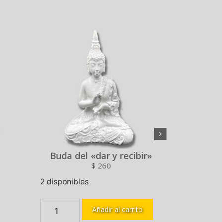
Buda del «dar y recibir»
$
260
2 disponibles
4 disponib
Añadir al carrito